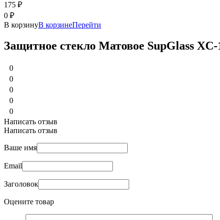
175
₽
0
₽
В корзину
В корзине
Перейти
Защитное стекло Матовое SupGlass XC-13
0
0
0
0
0
Написать отзыв
Написать отзыв
Ваше имя
Email
Заголовок
Оцените товар