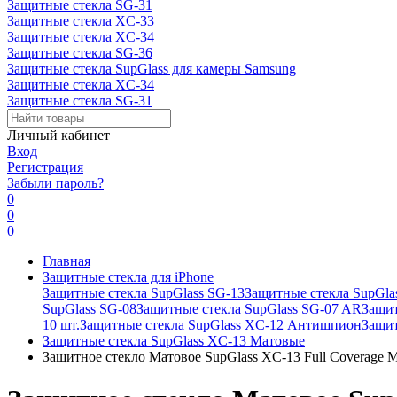
Защитные стекла SG-31
Защитные стекла XC-33
Защитные стекла XC-34
Защитные стекла SG-36
Защитные стекла SupGlass для камеры Samsung
Защитные стекла XC-34
Защитные стекла SG-31
Личный кабинет
Вход
Регистрация
Забыли пароль?
0
0
0
Главная
Защитные стекла для iPhone
Защитные стекла SupGlass SG-13
Защитные стекла SupGla
SupGlass SG-08
Защитные стекла SupGlass SG-07 AR
Защит
10 шт.
Защитные стекла SupGlass XC-12 Антишпион
Защит
Защитные стекла SupGlass XC-13 Матовые
Защитное стекло Матовое SupGlass XC-13 Full Coverage Mat