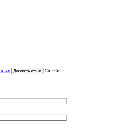
анных
Ctrl+Enter