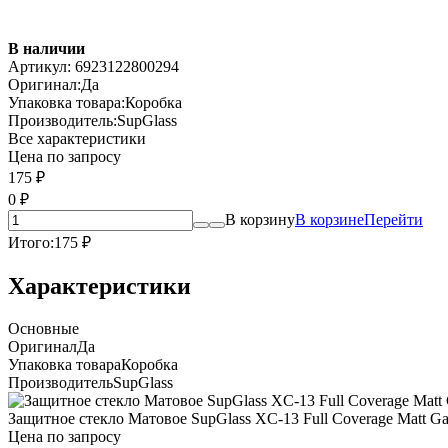
В наличии
Артикул:
6923122800294
Оригинал:
Да
Упаковка товара:
Коробка
Производитель:
SupGlass
Все характеристики
Цена по запросу
175
₽
0
₽
В корзину
В корзине
Перейти
Итого:
175
₽
Характеристики
Основные
Оригинал
Да
Упаковка товара
Коробка
Производитель
SupGlass
Защитное стекло Матовое SupGlass XC-13 Full Coverage Matt Gami
Цена по запросу