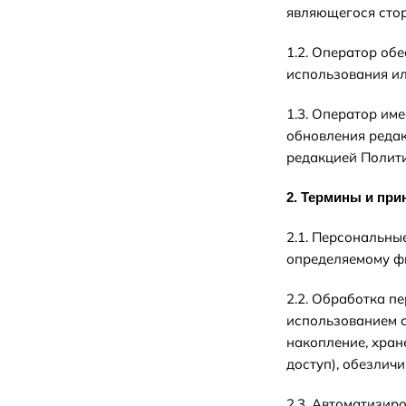
являющегося стор
1.2. Оператор об
использования ил
1.3. Оператор им
обновления редак
редакцией Полити
2. Термины и пр
2.1. Персональны
определяемому фи
2.2. Обработка п
использованием с
накопление, хран
доступ), обезлич
2.3. Автоматизир