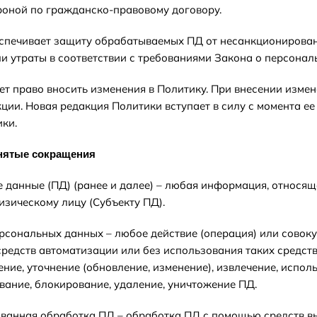
оной по гражданско-правовому договору.
еспечивает защиту обрабатываемых ПД от несанкционирован
и утраты в соответствии с требованиями Закона о персонал
еет право вносить изменения в Политику. При внесении изме
ции. Новая редакция Политики вступает в силу с момента ее
ки.
инятые сокращения
е данные (ПД) (ранее и далее) – любая информация, относя
зическому лицу (Субъекту ПД).
ерсональных данных – любое действие (операция) или совоку
редств автоматизации или без использования таких средств 
ение, уточнение (обновление, изменение), извлечение, испол
ивание, блокирование, удаление, уничтожение ПД.
ованная обработка ПД – обработка ПД с помощью средств в