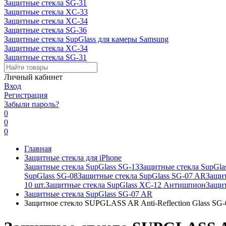
Защитные стекла SG-31
Защитные стекла XC-33
Защитные стекла XC-34
Защитные стекла SG-36
Защитные стекла SupGlass для камеры Samsung
Защитные стекла XC-34
Защитные стекла SG-31
Личный кабинет
Вход
Регистрация
Забыли пароль?
0
0
0
Главная
Защитные стекла для iPhone
Защитные стекла SupGlass SG-13
Защитные стекла SupGla
SupGlass SG-08
Защитные стекла SupGlass SG-07 AR
Защит
10 шт.
Защитные стекла SupGlass XC-12 Антишпион
Защит
Защитные стекла SupGlass SG-07 AR
Защитное стекло SUPGLASS AR Anti-Reflection Glass SG-0