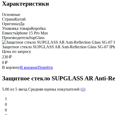
Характеристики
Основные
Страна
Китай
Оригинал
Да
Упаковка товара
Коробка
Емкость
Iphone 15 Pro Max
Производитель
SupGlass
Защитное стекло SUPGLASS AR Anti-Reflection Glass SG-07 IPh 
Цена по запросу
230
₽
0
₽
В корзину
В корзине
Перейти
Защитное стекло SUPGLASS AR Anti-Refl
5.00
из 5 звезд Средняя оценка покупателей (
1
)
1
0
0