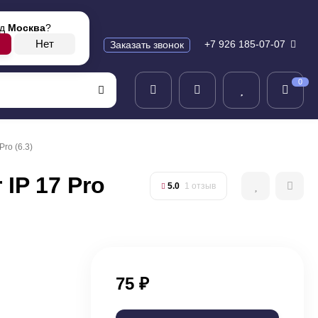
од
Москва
?
+7 926 185-07-07
Заказать звонок
0
Pro (6.3)
 IP 17 Pro
5.0
1 отзыв
75
₽