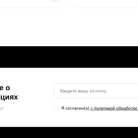
е о
кциях
y!
Я согласен(a)
с политикой обработк