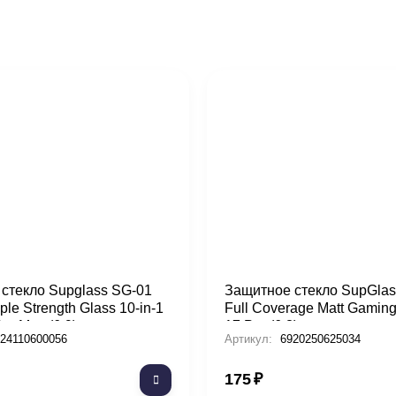
стекло Supglass SG-01
Защитное стекло SupGlas
le Strength Glass 10-in-1
Full Coverage Matt Gaming
Pro Max (6.9)
17 Pro (6.3)
24110600056
Артикул:
6920250625034
175
₽