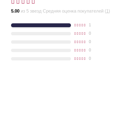
5.00
из 5 звезд Средняя оценка покупателей (
1
)
1
0
0
0
0