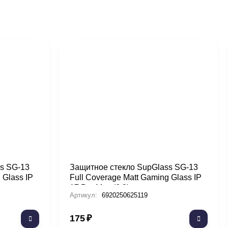
s SG-13
Защитное стекло SupGlass SG-13
 Glass IP
Full Coverage Matt Gaming Glass IP
17 Pro Max (6.9)
Артикул:
6920250625119
175
₽