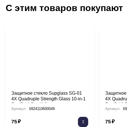
С этим товаров покупают
Защитное стекло Supglass SG-01
Защитное 
4X Quadruple Strength Glass 10-in-1
4X Quadrup
For IP 16 Pro (6.3)
For IP 16 
Артикул:
6924110600049
Артикул:
69
75
₽
75
₽