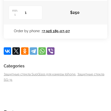
min.
$
250
1
Order by phone:
+7 926 185-07-07
Categories
,
Защитные стекла SupGlass для камеры Iphone
Защитные стекла
SG-31
Features
Reviews (0)
Вопрос-Ответ