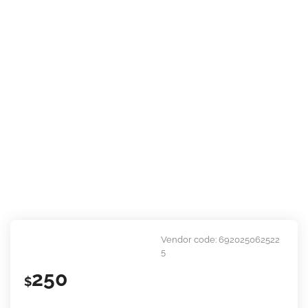
Vendor code:
692025062522
5
250
$