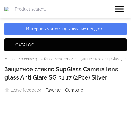
Интернет-магазин для лучших продаж
CATALOG
Main
/
Protective glass for camera lens
/
Защитные стекла SupGlass для к
Защитное стекло SupGlass Camera lens
glass Anti Glare SG-31 17 (2Pce) Silver
Leave feedback
Favorite
Compare