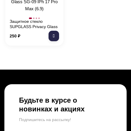
Защитное стекло
SUPGLASS Privacy Glass
SG-09 IPh 17 Pro Max
250
₽
(6.9)
Будьте в курсе о
новинках и акциях
Подпишитесь на рассылкy!